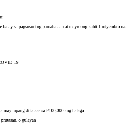
n:
 batay sa pagsusuri ng pamahalaan at mayroong kahit 1 miyembro na:
a COVID-19
 na may lupang di tataas sa P100,000 ang halaga
 prutasan, o gulayan