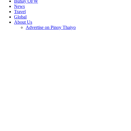
Buhay OFW
News
Travel
Global
About Us
Advertise on Pinoy Thaiyo