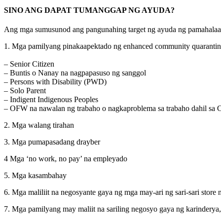
SINO ANG DAPAT TUMANGGAP NG AYUDA?
Ang mga sumusunod ang pangunahing target ng ayuda ng pamahalaa
1. Mga pamilyang pinakaapektado ng enhanced community quarantine
– Senior Citizen
– Buntis o Nanay na nagpapasuso ng sanggol
– Persons with Disability (PWD)
– Solo Parent
– Indigent Indigenous Peoples
– OFW na nawalan ng trabaho o nagkaproblema sa trabaho dahil s
2. Mga walang tirahan
3. Mga pumapasadang drayber
4 Mga ‘no work, no pay’ na empleyado
5. Mga kasambahay
6. Mga maliliit na negosyante gaya ng mga may-ari ng sari-sari store
7. Mga pamilyang may maliit na sariling negosyo gaya ng karinderya,