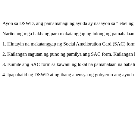
Ayon sa DSWD, ang pamamahagi ng ayuda ay naaayon sa “lebel ng 
Narito ang mga hakbang para makatanggap ng tulong ng pamahalaan
1. Hintayin na makatanggap ng Social Amelioration Card (SAC) for
2. Kailangan sagutan ng puno ng pamilya ang SAC form. Kailangan 
3. Isumite ang SAC form sa kawani ng lokal na pamahalaan na babali
4. Ipapahatid ng DSWD at ng ibang ahensya ng gobyerno ang ayuda 