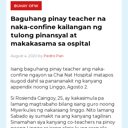
BUHAY OFW
Baguhang pinay teacher na
naka-confine kailangan ng
tulong pinansyal at
makakasama sa ospital
August 4, 2020 by
Pedro Pan
Isang baguhang pinay teacher ang naka-
confine ngayon sa Chai Nat Hospital matapos
isugod dahil sa panananakit ng kanyang
appendix noong Linggo, Agosto 2.
Si Rosienda Caingoy, 25, ay kakasimula pa
lamang magtrabaho bilang isang guro noong
Miyerkules ng nakaraang linggo. Nito lamang
Sabado ay sumakit na ang kanyang tagiliran.
Sinamahan siya kanyang co-teachers na pinoy