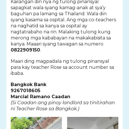
Kailangan din nya ng tulong pinansyal
sapagkat wala syang kamag-anak at sya’y
baguhan pa lamang sa Thailand. Wala din
syang kasama sa ospital. Ang mga co-teachers
na naghatid sa kanya sa ospital ay
nagtatrabaho na rin. Malaking tulong kung
merong mga kababayan na makakabisita sa
kanya. Maaari syang tawagan sa numero
0822909150
.
Maari ding magpadala ng tulong pinansyal
para kay teacher Rose sa account number sa
ibaba.
Bangkok Bank
9267018605
Marcial Ramano Caadan
(Si Caadan ang pinoy landlord sa tinitirahan
ni Teacher Rose sa Bangkok.)