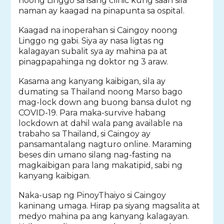
noong Linggo sa isang clinic kung saan sila
naman ay kaagad na pinapunta sa ospital.
Kaagad na inoperahan si Caingoy noong
Linggo ng gabi. Siya ay nasa ligtas ng
kalagayan subalit sya ay mahina pa at
pinagpapahinga ng doktor ng 3 araw.
Kasama ang kanyang kaibigan, sila ay
dumating sa Thailand noong Marso bago
mag-lock down ang buong bansa dulot ng
COVID-19. Para maka-survive habang
lockdown at dahil wala pang available na
trabaho sa Thailand, si Caingoy ay
pansamantalang nagturo online. Maraming
beses din umano silang nag-fasting na
magkaibigan para lang makatipid, sabi ng
kanyang kaibigan.
Naka-usap ng PinoyThaiyo si Caingoy
kaninang umaga. Hirap pa siyang magsalita at
medyo mahina pa ang kanyang kalagayan.